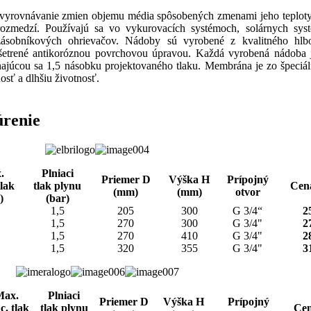
 vyrovnávanie zmien objemu média spôsobených zmenami jeho teploty
rozmedzí. Používajú sa vo vykurovacích systémoch, solárnych sy
 zásobníkových ohrievačov. Nádoby sú vyrobené z kvalitného hlb
šetrené antikoróznou povrchovou úpravou. Každá vyrobená nádoba 
ajúcou sa 1,5 násobku projektovaného tlaku. Membrána je zo špeciá
osť a dlhšiu životnosť.
úrenie
.
Plniaci
Priemer
D
Výška
H
Prípojný
tlak
tlak plynu
Cen
(mm)
(mm)
otvor
)
(bar)
1,5
205
300
G 3/4“
2
1,5
270
300
G 3/4"
2
1,5
270
410
G 3/4"
2
1,5
320
355
G 3/4"
3
Max.
Plniaci
Priemer
D
Výška
H
Prípojný
c. tlak
tlak plynu
Cen