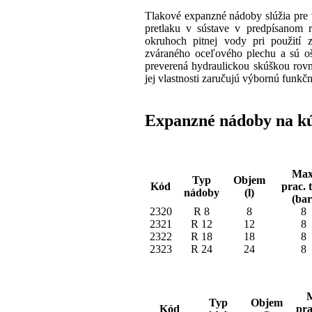
Tlakové expanzné nádoby slúžia pre
pretlaku v sústave v predpísanom 
okruhoch pitnej vody pri použití
zváraného oceľového plechu a sú o
preverená hydraulickou skúškou rovn
jej vlastnosti zaručujú výbornú funkčn
Expanzné nádoby na k
Max
Typ
Objem
Kód
prac. 
nádoby
(l)
(bar
2320
R 8
8
8
2321
R 12
12
8
2322
R 18
18
8
2323
R 24
24
8
Typ
Objem
Kód
pra