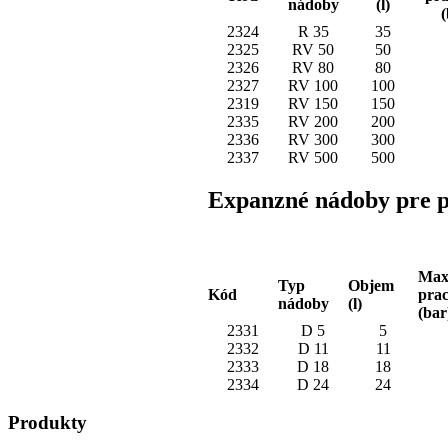
nádoby
(l)
(
2324
R 35
35
2325
RV 50
50
2326
RV 80
80
2327
RV 100
100
2319
RV 150
150
2335
RV 200
200
2336
RV 300
300
2337
RV 500
500
Expanzné nádoby pre p
Max
Typ
Objem
Kód
prac
nádoby
(l)
(bar
2331
D 5
5
2332
D 11
11
2333
D 18
18
2334
D 24
24
Produkty