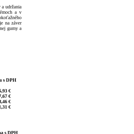
 a udržania
stémoch a v
okoťažného
je na záver
lnej gumy a
a s DPH
5,93 €
7,67 €
8,46 €
1,31 €
a s DPH