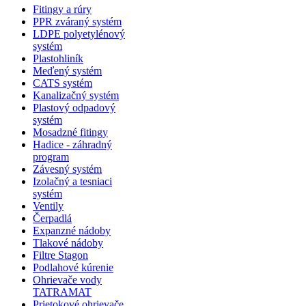
Fitingy a rúry
PPR zváraný systém
LDPE polyetylénový
systém
Plastohliník
Meďený systém
CATS systém
Kanalizačný systém
Plastový odpadový
systém
Mosadzné fitingy
Hadice - záhradný
program
Závesný systém
Izolačný a tesniaci
systém
Ventily
Čerpadlá
Expanzné nádoby
Tlakové nádoby
Filtre Stagon
Podlahové kúrenie
Ohrievače vody
TATRAMAT
Prietokové ohrievače