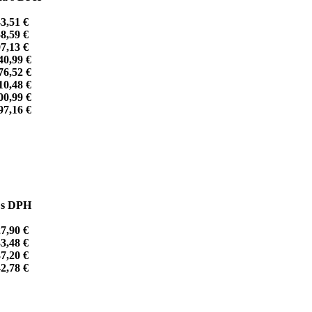
3,51 €
8,59 €
7,13 €
40,99 €
76,52 €
10,48 €
00,99 €
97,16 €
 s DPH
7,90 €
3,48 €
7,20 €
2,78 €