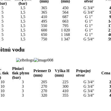
(mm)
(mm)
otvor
bar)
(bar)
5
1,5
365
450
G 3/4“
4
5
1,5
365
564
G 3/4"
5
5
1,5
410
687
G 1"
9
5
1,5
495
663
G 1"
1
5
1,5
550
795
G 1“
1
5
1,5
600
1 020
G 1“
2
5
1,5
650
1 168
G 1“
4
5
1,5
750
1 347
G 5/4“
5
itnú vodu
.
Plniaci
Priemer
D
Výška
H
Prípojný
. tlak
tlak plynu
Cena
(mm)
(mm)
otvor
)
(bar)
10
3
205
225
G 3/4“
2
10
3
270
300
G 3/4"
3
10
3
270
410
G 3/4"
3
10
3
320
355
G 3/4"
4