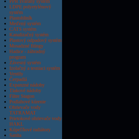
PPR zváraný systém
LDPE polyetylénový
systém
Plastohliník
Meďený systém
CATS systém
Kanalizačný systém
Plastový odpadový systém
Mosadzné fitingy
Hadice - záhradný
program
Závesný systém
Izolačný a tesniaci systém
Ventily
Čerpadlá
Expanzné nádoby
Tlakové nádoby
Filtre Stagon
Podlahové kúrenie
Ohrievače vody
TATRAMAT
Prietokové ohrievače vody
HAKL
Kúpeľňové radiátory
Sanita