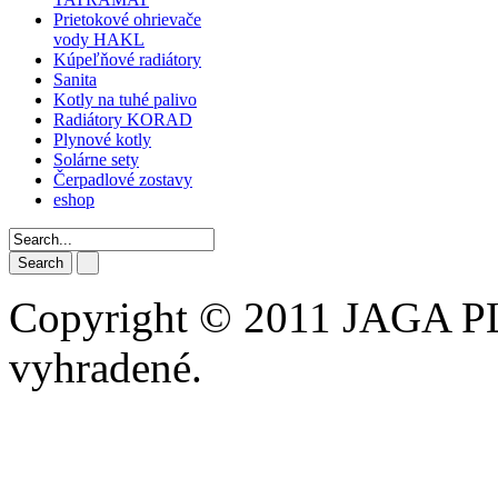
Prietokové ohrievače
vody HAKL
Kúpeľňové radiátory
Sanita
Kotly na tuhé palivo
Radiátory KORAD
Plynové kotly
Solárne sety
Čerpadlové zostavy
eshop
Search
Copyright © 2011 JAGA PLU
vyhradené.