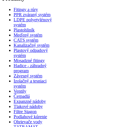
Fitingy a rúry
PPR zváraný systém
LDPE polyetylénový
systém
Plastohliník
Meďený systém
CATS systém
Kanalizačný systém
Plastový odpadový
systém
Mosadzné fitingy
Hadice - záhradný
program
Závesný systém
Izolačný a tesniaci
systém
Ventily
Čerpadlá
Expanzné nádoby
Tlakové nádoby
Filtre Stagon
Podlahové kúrenie
Ohrievače vody
TATRAMAT