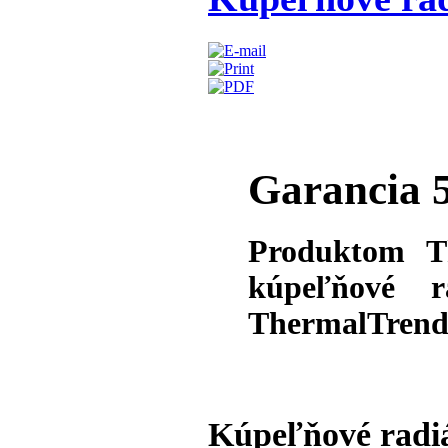
Garancia 5
Produktom T
kúpeľňové r
ThermalTrend 
Kúpeľňové radiá