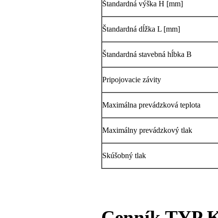
Štandardná výška H [mm]
Štandardná dĺžka L [mm]
Štandardná stavebná hĺbka B
Pripojovacie závity
Maximálna prevádzková teplota
Maximálny prevádzkový tlak
Skúšobný tlak
Cenník TYP K